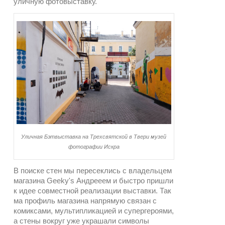
уличную фотовыставку.
Уличная Бэтвыставка на Трехсвятской в Твери музей
фотографии Искра
В поиске стен мы пересеклись с владельцем
магазина Geeky's Андрееем и быстро пришли
к идее совместной реализации выставки. Так
ма профиль магазина напрямую связан с
комиксами, мультипликацией и супергероями,
а стены вокруг уже украшали символы