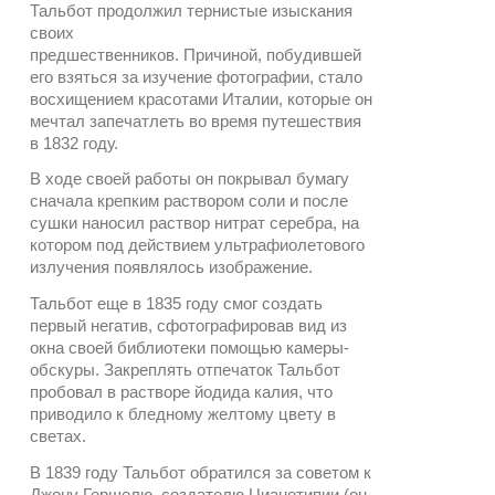
Тальбот продолжил тернистые изыскания
своих
предшественников. Причиной, побудившей
его взяться за изучение фотографии, стало
восхищением красотами Италии, которые он
мечтал запечатлеть во время путешествия
в 1832 году.
В ходе своей работы он покрывал бумагу
сначала крепким раствором соли и после
сушки наносил раствор нитрат серебра, на
котором под действием ультрафиолетового
излучения появлялось изображение.
Тальбот еще в 1835 году смог создать
первый негатив, сфотографировав вид из
окна своей библиотеки помощью камеры-
обскуры. Закреплять отпечаток Тальбот
пробовал в растворе йодида калия, что
приводило к бледному желтому цвету в
светах.
В 1839 году Тальбот обратился за советом к
Джону Гершелю, создателю Цианотипии (он