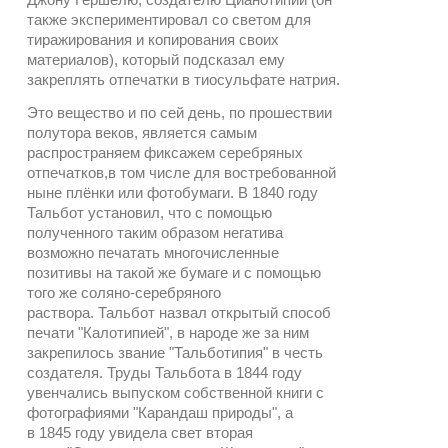
также экспериментировал со светом для
тиражирования и копирования своих
материалов), который подсказал ему
закреплять отпечатки в тиосульфате натрия.
Это вещество и по сей день, по прошествии
полутора веков, является самым
распространяем фиксажем серебряных
отпечатков,в том числе для востребованной
ныне плёнки или фотобумаги. В 1840 году
Тальбот установил, что с помощью
полученного таким образом негатива
возможно печатать многочисленные
позитивы на такой же бумаге и с помощью
того же соляно-серебряного
раствора. Тальбот назвал открытый способ
печати "Калотипией", в народе же за ним
закрепилось звание "Тальботипия" в честь
создателя. Труды Тальбота в 1844 году
увенчались выпуском собственной книги с
фотографиями "Карандаш природы", а
в 1845 году увидела свет вторая